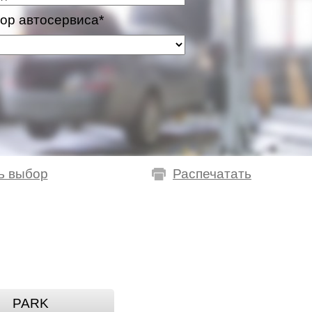
ор автосервиса*
ь выбор
Распечатать
PARK