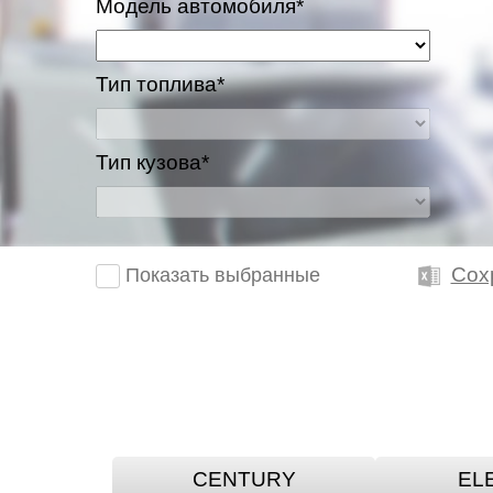
Модель автомобиля*
Тип топлива*
Тип кузова*
Сох
Показать выбранные
CENTURY
EL