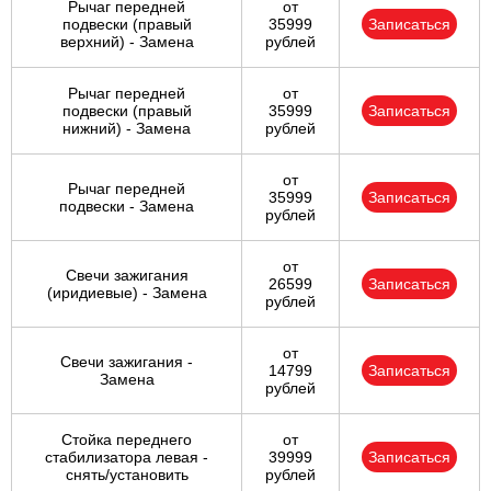
Рычаг передней
от
подвески (правый
35999
Записаться
верхний) - Замена
рублей
Рычаг передней
от
подвески (правый
35999
Записаться
нижний) - Замена
рублей
от
Рычаг передней
35999
Записаться
подвески - Замена
рублей
от
Свечи зажигания
26599
Записаться
(иридиевые) - Замена
рублей
от
Свечи зажигания -
14799
Записаться
Замена
рублей
Стойка переднего
от
стабилизатора левая -
39999
Записаться
снять/установить
рублей