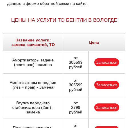
данные в форме обратной связи на сайте.
ЦЕНЫ НА УСЛУГИ ТО БЕНТЛИ В ВОЛОГДЕ
Название услуги:
Цена
замена запчастей, ТО
от
Амортизаторы задние
305599
Записаться
(лев+прав) - замена
рублей
от
Амортизаторы передние
305599
Записаться
(лев + прав) - Замена
рублей
Втулка переднего
от
стабилизатора (2шт) -
2799
Записаться
замена
рублей
от
Подшипник ступицы -