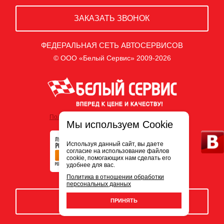
ЗАКАЗАТЬ ЗВОНОК
ФЕДЕРАЛЬНАЯ СЕТЬ АВТОСЕРВИСОВ
© ООО «Белый Сервис» 2009-2026
Политика обработки персональных данных
Мы используем Cookie
Используя данный сайт, вы даете
согласие на использование файлов
cookie, помогающих нам сделать его
удобнее для вас.
Политика в отношении обработки
персональных данных
ЗАПИСЬ НА СЕРВИС
ПРИНЯТЬ