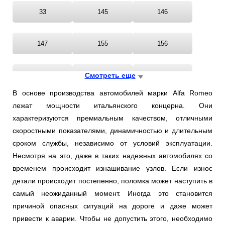
33
145
146
147
155
156
159
Смотреть еще
164
166
В основе производства автомобилей марки Alfa Romeo
лежат мощности итальянского концерна. Они
168
4C
75
характеризуются премиальным качеством, отличными
скоростными показателями, динамичностью и длительным
BRERA
GIULIETTA
GT
сроком службы, независимо от условий эксплуатации.
Несмотря на это, даже в таких надежных автомобилях со
временем происходит изнашивание узлов. Если износ
GTV
MITO
RZ
детали происходит постепенно, поломка может наступить в
самый неожиданный момент. Иногда это становится
SPIDER
SZ
причиной опасных ситуаций на дороге и даже может
привести к аварии. Чтобы не допустить этого, необходимо